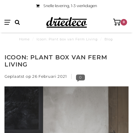
Bezoek onze gezellige winkel
0
Home
/
Icoon: Plant box van Ferm Living
/
Blog
ICOON: PLANT BOX VAN FERM
LIVING
Geplaatst op
26 Februari 2021
0