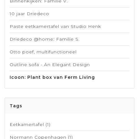
Binnenkijken: Familie V.
10 jaar Driedeco
Paste eetkamertafel van Studio Henk
Driedeco @home: Familie S.
Otto poef, multifunctioneel
Outline sofa - An Elegant Design
Icoon: Plant box van Ferm Living
Tags
Eetkamertafel
(1)
Normann Copenhagen
(1)