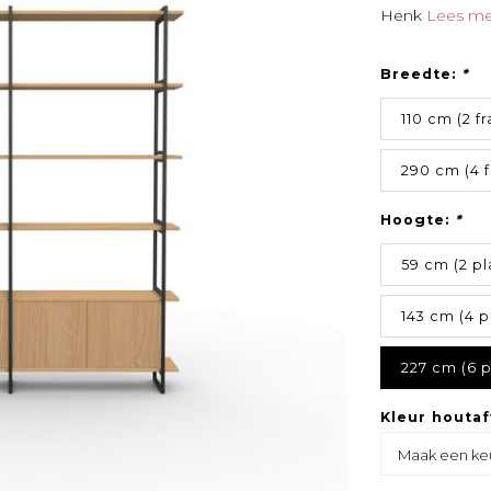
Henk
Lees me
Breedte:
*
110 cm (2 f
290 cm (4 
Hoogte:
*
59 cm (2 p
143 cm (4 p
227 cm (6 
Kleur houta