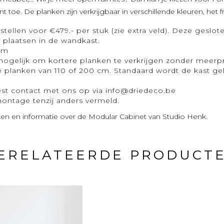
e. De planken zijn verkrijgbaar in verschillende kleuren, het fr
estellen voor €479.- per stuk (zie extra veld). Deze ge
e plaatsen in de wandkast.
 cm
 mogelijk om kortere planken te verkrijgen zonder meerp
e planken van 110 of 200 cm. Standaard wordt de kast g
est contact met ons op via
info@driedeco.be
 montage tenzij anders vermeld.
n en informatie over de Modular Cabinet van Studio Henk.
ERELATEERDE PRODUCT