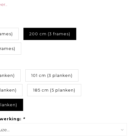
er..
rames)
200 cm (3 frames)
frames)
lanken)
101 cm (3 planken)
lanken)
185 cm (5 planken)
planken)
fwerking:
*