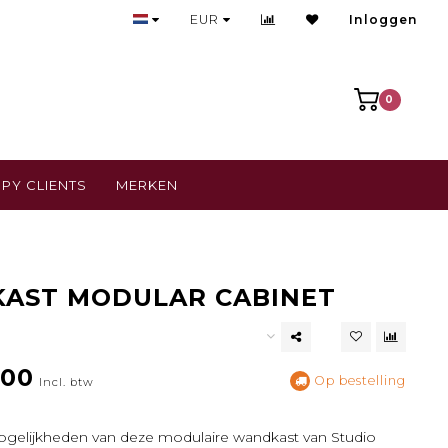
Bezoek onze gezellige winkel
EUR
Inloggen
0
PY CLIENTS
MERKEN
AST MODULAR CABINET
,00
Op bestelling
Incl. btw
ogelijkheden van deze modulaire wandkast van Studio