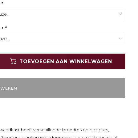
:
*
 :
*
TOEVOEGEN AAN WINKELWAGEN
2 WEKEN
 wandkast heeft verschillende breedtes en hoogtes,
f 2 kortere planken waardoor een open ruimte ontstaat.