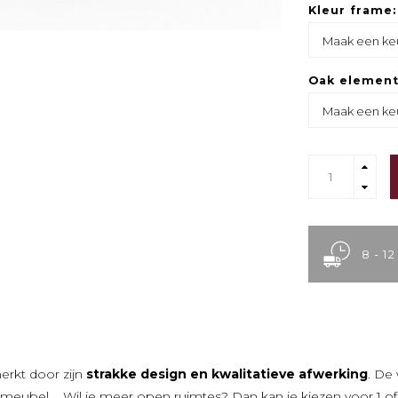
Kleur frame
Oak element
8 - 1
rkt door zijn
strakke design en kwalitatieve afwerking
. De
meubel,... Wil je meer open ruimtes? Dan kan je kiezen voor 1 o