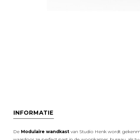
INFORMATIE
De
Modulaire wandkast
van Studio Henk wordt gekenme
waardoor ze perfect past in de woonkamer, bureau, als tv-