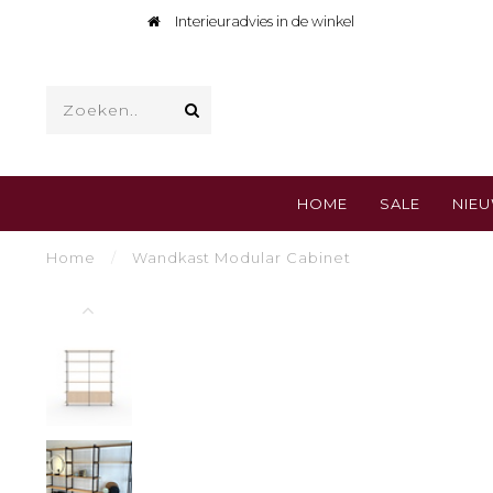
Interieuradvies in de winkel
HOME
SALE
NIE
Home
/
Wandkast Modular Cabinet