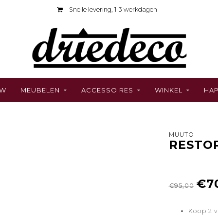
Snelle levering, 1-3 werkdagen
UW
MEUBELEN
ACCESSOIRES
WINKEL
HAP
MUUTO
RESTO
€7
€95,00
Koop 2 v