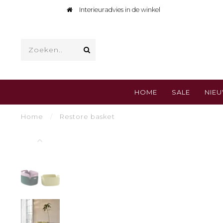
Interieuradvies in de winkel
HOME
SALE
NIE
Home
/
Restore basket