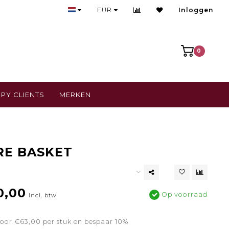
Bezoek onze gezellige winkel
EUR
Inloggen
0
PY CLIENTS
MERKEN
RE BASKET
0,00
Op voorraad
Incl. btw
oor €63,00 per stuk en bespaar 10%