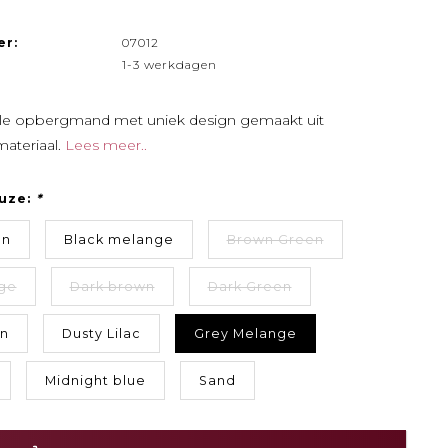
er:
07012
1-3 werkdagen
ele opbergmand met uniek design gemaakt uit
ateriaal.
Lees meer..
uze:
*
en
Black melange
Brown Green
ge
Dark brown
Dark Green
en
Dusty Lilac
Grey Melange
Midnight blue
Sand