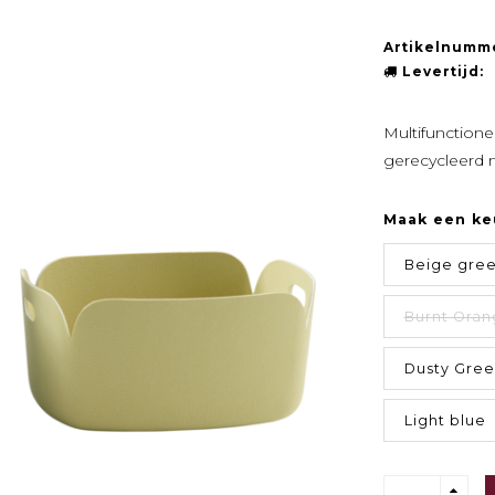
Artikelnumm
Levertijd:
Multifunction
gerecycleerd m
Maak een ke
Beige gre
Burnt Oran
Dusty Gre
Light blue