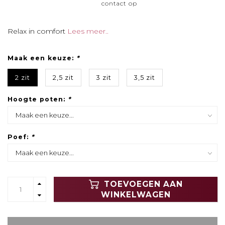
contact op
Relax in comfort
Lees meer..
Maak een keuze:
*
2 zit
2,5 zit
3 zit
3,5 zit
Hoogte poten:
*
Poef:
*
TOEVOEGEN AAN
WINKELWAGEN