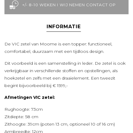
+/- 8-10 WEKEN I WIJ NEMEN CONTACT OP
INFORMATIE
De VIC zetel van Moome is een topper: functioneel,
comfortabel, duurzaam met een tijdloos design.
Dit voorbeeld is een samenstelling in leder. De zetel is ook
verkrijgbaar in verschillende stoffen en opstellingen, als
hoekzetel en zelfs met een draaielement. Een tweezit
begint bijvoorbeeld bij € 1599,-
Afmetingen VIC zetel:
Rughoogte: 73cm
Zitdiepte: 58 cm
Zithoogte: 39cm (poten 13 cm, optioneel 10 of 16 cm)
Armbreedte: 12cm