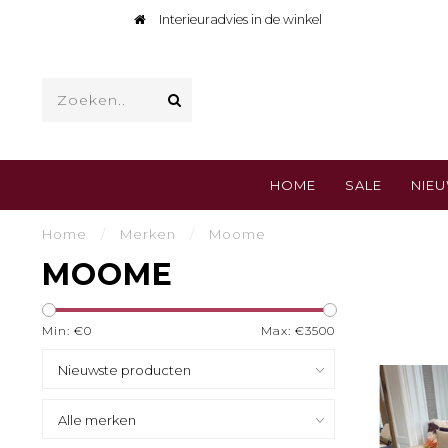
Interieuradvies in de winkel
HOME
SALE
NIE
Home
/
Merken
/
Moome
MOOME
Min: €
0
Max: €
3500