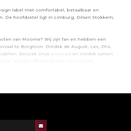
sign label met comfortabel, betaalbaar en
n. De hoofdzetel ligt in Limburg, Dilsen Stokkem,
ucten van Moome? Wij zijn fan en hebben een
onzaal te Borgloon. Ontdek de August, Lex, Otis,
modellen. Bezoek onze
toonzaal
en ontdek samen
me. Wij zijn officieel dealer van Moome.