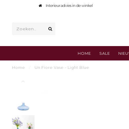
Interieuradvies in de winkel
HOME
SALE
NIE
Home
/
Un Fiore Vase - Light Blue