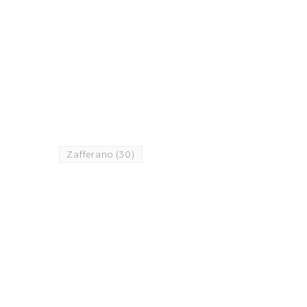
Zafferano
(30)