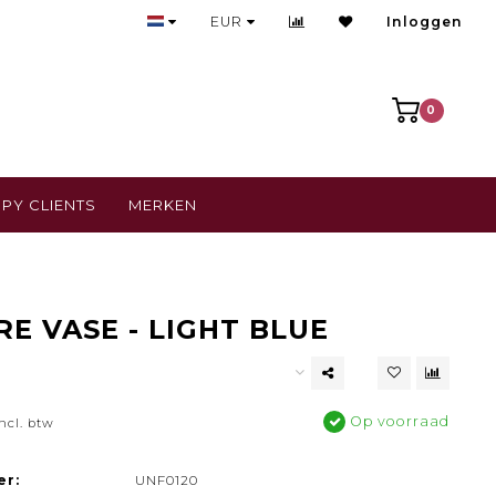
Bezoek onze gezellige winkel
EUR
Inloggen
0
PY CLIENTS
MERKEN
RE VASE - LIGHT BLUE
Op voorraad
ncl. btw
er:
UNF0120