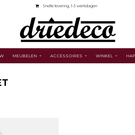
-3 werkdagen
Bezoek onze gezell
UW
MEUBELEN
ACCESSOIRES
WINKEL
HAP
ET