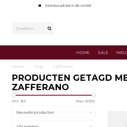
in de winkel
Snelle levering, 1
HOME
SALE
NIE
Home
/
Tags
/
Zafferano
PRODUCTEN GETAGD M
ZAFFERANO
Min: €
0
Max: €
300