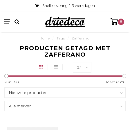
Snelle levering, 1-3 werkdagen
0
Home
/
Tags
/
Zafferano
PRODUCTEN GETAGD MET
ZAFFERANO
Min: €
0
Max: €
300