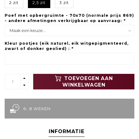
2 zit
2,5 zit
3 zit
Poef met opbergruimte - 70x70 (normale prijs 869)
- andere afmetingen verkrijgbaar op aanvraag:
*
Kleur pootjes (eik naturel, eik witgepigmenteerd,
zwart of donker geolied) :
*
TOEVOEGEN AAN
WINKELWAGEN
6- 8 WEKEN
INFORMATIE