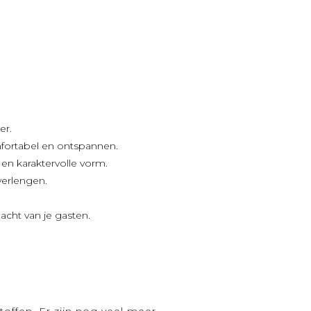
er.
mfortabel en ontspannen.
en karaktervolle vorm.
verlengen.
dacht van je gasten.
toffen. Er zijn nog veel meer