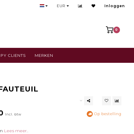
Bezoek onze gezellige winkel
EUR
Inloggen
0
PY CLIENTS
MERKEN
FAUTEUIL
0
Op bestelling
Incl. btw
gn
Lees meer..