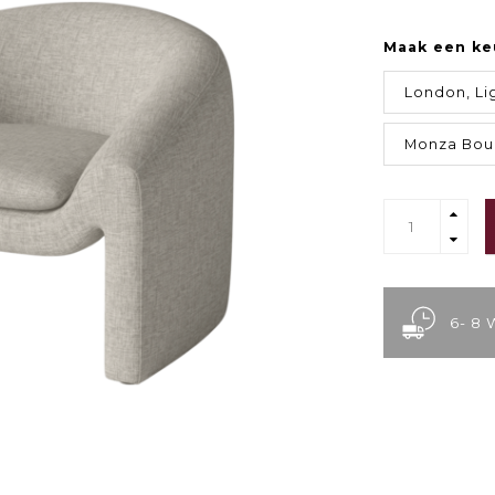
Maak een ke
London, Li
Monza Bou
6- 8