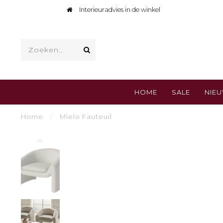
Interieuradvies in de winkel
HOME
SALE
NIE
Home
/
Mielo Fauteuil