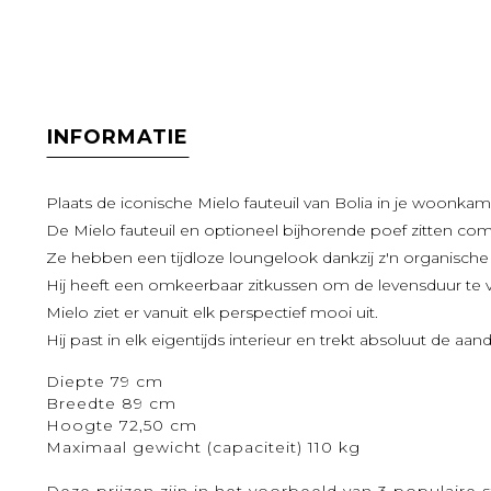
INFORMATIE
Plaats de iconische Mielo fauteuil van Bolia in je woonkam
De Mielo fauteuil en optioneel bijhorende poef zitten co
Ze hebben een tijdloze loungelook dankzij z'n organische 
Hij heeft een omkeerbaar zitkussen om de levensduur te 
Mielo ziet er vanuit elk perspectief mooi uit.
Hij past in elk eigentijds interieur en trekt absoluut de aan
Diepte 79 cm
Breedte 89 cm
Hoogte 72,50 cm
Maximaal gewicht (capaciteit) 110 kg
Deze prijzen zijn in het voorbeeld van 3 populaire s