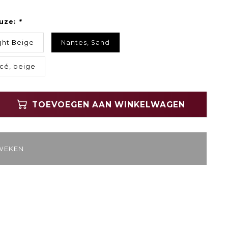
uze:
*
ght Beige
Nantes, Sand
cé, beige
TOEVOEGEN AAN WINKELWAGEN
 WEKEN