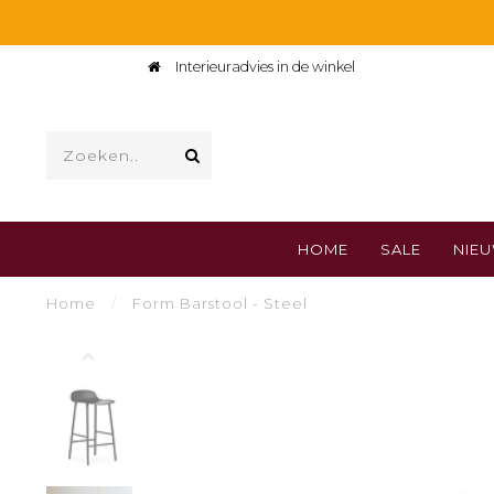
Interieuradvies in de winkel
HOME
SALE
NIE
Home
/
Form Barstool - Steel