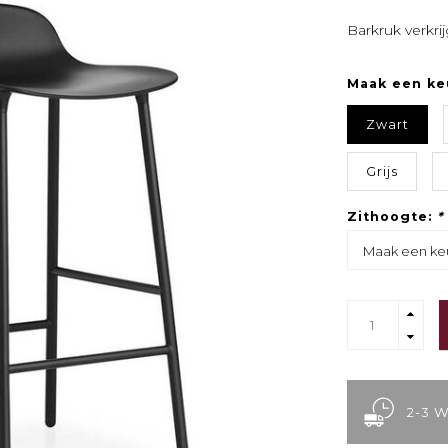
Barkruk verkri
Maak een ke
Zwart
Grijs
Zithoogte:
*
2-3 