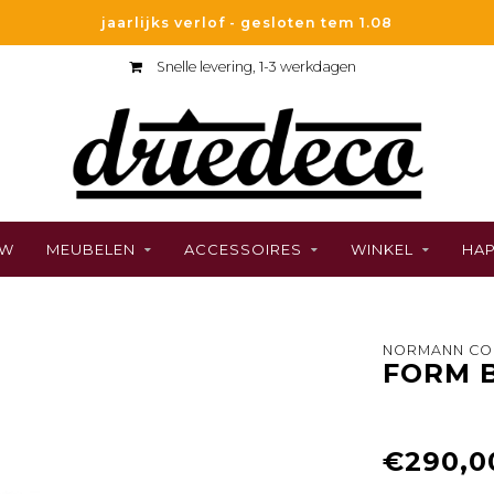
jaarlijks verlof - gesloten tem 1.08
Snelle levering, 1-3 werkdagen
UW
MEUBELEN
ACCESSOIRES
WINKEL
HAP
NORMANN CO
FORM B
€290,0