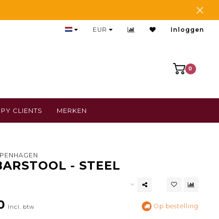
Bezoek onze gezellige winkel
EUR
Inloggen
0
PY CLIENTS
MERKEN
PENHAGEN
ARSTOOL - STEEL
0
Op bestelling
Incl. btw