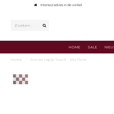
Interieuradvies in de winkel
HOME
SALE
NIE
Home
/
Dorian tapijt Touch - 50x75cm