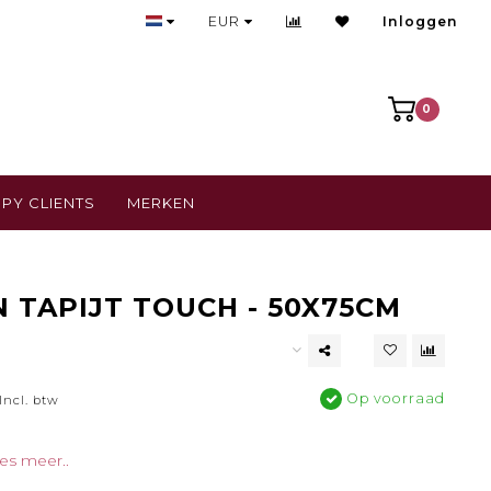
Bezoek onze gezellige winkel
EUR
Inloggen
0
PY CLIENTS
MERKEN
 TAPIJT TOUCH - 50X75CM
Op voorraad
Incl. btw
es meer..