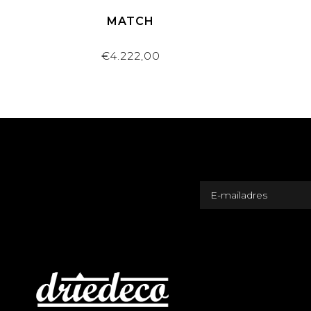
MATCH
€4.222,00