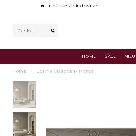
Interieuradvies in de winkel
HOME
SALE
NIE
Home
/
Cosima Slaapbank Monza