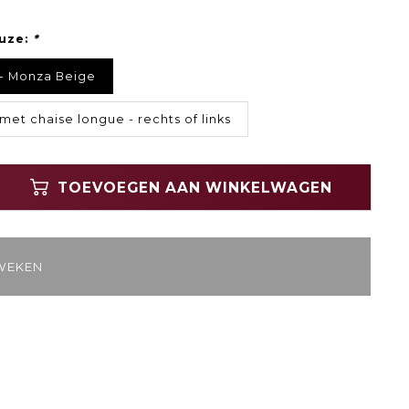
uze:
*
- Monza Beige
et chaise longue - rechts of links
TOEVOEGEN AAN WINKELWAGEN
 WEKEN