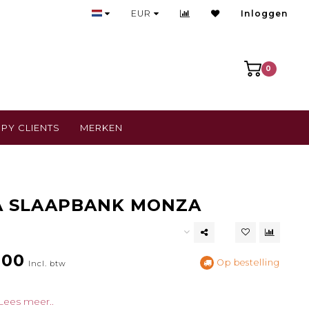
Bezoek onze gezellige winkel
EUR
Inloggen
0
PY CLIENTS
MERKEN
A SLAAPBANK MONZA
,00
Op bestelling
Incl. btw
Lees meer..