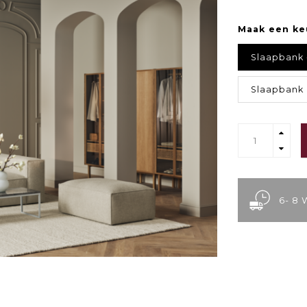
Maak een ke
Slaapbank 
Slaapbank m
6- 8