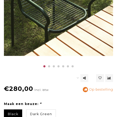
€280,00
Op bestelling
Incl. btw
Maak een keuze:
*
Black
Dark Green