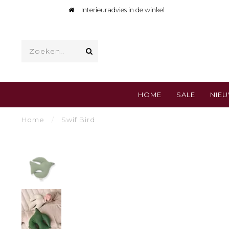
Interieuradvies in de winkel
HOME
SALE
NIE
Home
/
Swif Bird