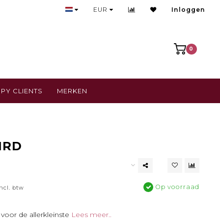
Bezoek onze gezellige winkel
EUR
Inloggen
0
PY CLIENTS
MERKEN
IRD
Op voorraad
ncl. btw
 voor de allerkleinste
Lees meer..