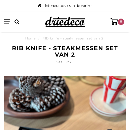
Interieuradvies in de winkel
0
Home
/
RIB knife - steakmessen set van 2
RIB KNIFE - STEAKMESSEN SET
VAN 2
CUTIPOL