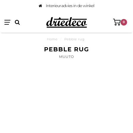
Interieuradvies in de winkel
0
Home
/
Pebble rug
PEBBLE RUG
MUUTO