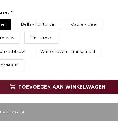
uze:
*
oen
Bells - lichtbruin
Cable - geel
htblauw
Pink - roze
 donkerblauw
White haven - transparant
bordeaux
TOEVOEGEN AAN WINKELWAGEN
WERKDAGEN