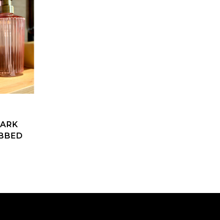
MARK
IBBED