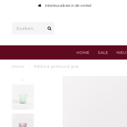
Interieuradvies in de winkel
HOME
SALE
NIE
Home
/
Ribbed gekleurd glas