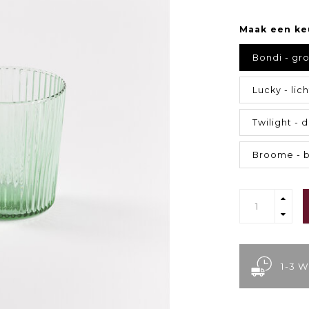
Maak een ke
Bondi - gr
Lucky - lic
Twilight -
Broome - 
1-3 