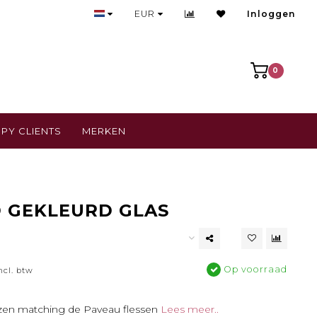
Bezoek onze gezellige winkel
EUR
Inloggen
0
PY CLIENTS
MERKEN
D GEKLEURD GLAS
Op voorraad
ncl. btw
zen matching de Paveau flessen
Lees meer..