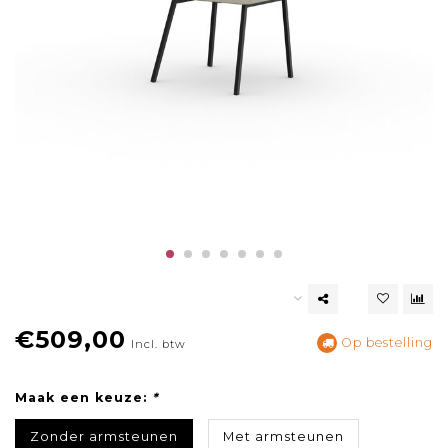
€509,00
Op bestelling
Incl. btw
Maak een keuze:
*
Zonder armsteunen
Met armsteunen