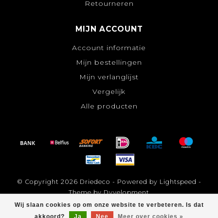
Retourneren
MIJN ACCOUNT
Account informatie
Mijn bestellingen
Mijn verlanglijst
Vergelijk
Alle producten
© Copyright 2026 Driedeco - Powered by
Lightspeed
-
Theme by
Dyvelopment
Wij slaan cookies op om onze website te verbeteren. Is dat
akkoord?
Ja
Nee
Meer over cookies »