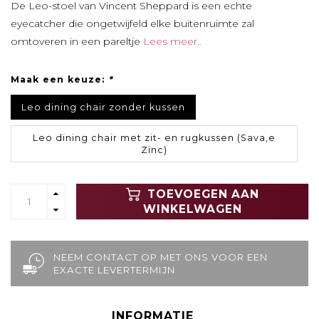
De Leo-stoel van Vincent Sheppard is een echte
eyecatcher die ongetwijfeld elke buitenruimte zal
omtoveren in een pareltje
Lees meer..
Maak een keuze:
*
Leo dining chair zonder kussen
Leo dining chair met zit- en rugkussen (Sava,e
Zinc)
TOEVOEGEN AAN
WINKELWAGEN
NEEM CONTACT OP MET ONS VOOR EEN
EXACTE LEVERTERMIJN
INFORMATIE