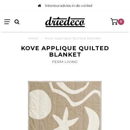
Interieuradvies in de winkel
0
Home
/
Kove Applique Quilted Blanket
KOVE APPLIQUE QUILTED
BLANKET
FERM LIVING