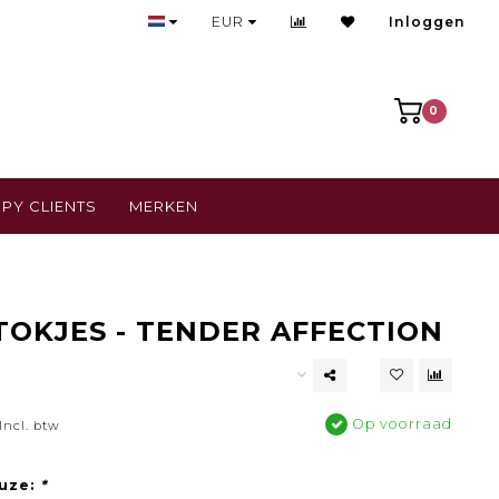
Snelle levering, 1-3 werkdagen
EUR
Inloggen
0
PY CLIENTS
MERKEN
OKJES - TENDER AFFECTION
Op voorraad
Incl. btw
uze:
*