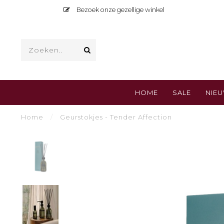
Bezoek onze gezellige winkel
HOME
SALE
NIE
Home
/
Geurstokjes - Tender Affection