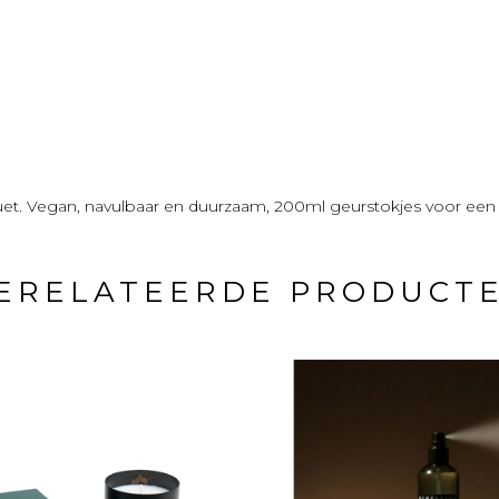
t. Vegan, navulbaar en duurzaam, 200ml geurstokjes voor een st
ERELATEERDE PRODUCT