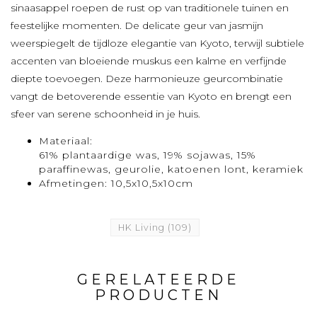
sinaasappel roepen de rust op van traditionele tuinen en
feestelijke momenten. De delicate geur van jasmijn
weerspiegelt de tijdloze elegantie van Kyoto, terwijl subtiele
accenten van bloeiende muskus een kalme en verfijnde
diepte toevoegen. Deze harmonieuze geurcombinatie
vangt de betoverende essentie van Kyoto en brengt een
sfeer van serene schoonheid in je huis.
Materiaal:
61% plantaardige was, 19% sojawas, 15%
paraffinewas, geurolie, katoenen lont, keramiek
Afmetingen: 10,5x10,5x10cm
HK Living
(109)
GERELATEERDE
PRODUCTEN