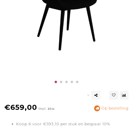
€659,00
Op bestelling
Incl. btw
Koop 6 voor €593,10 per stuk en bespaar 10%