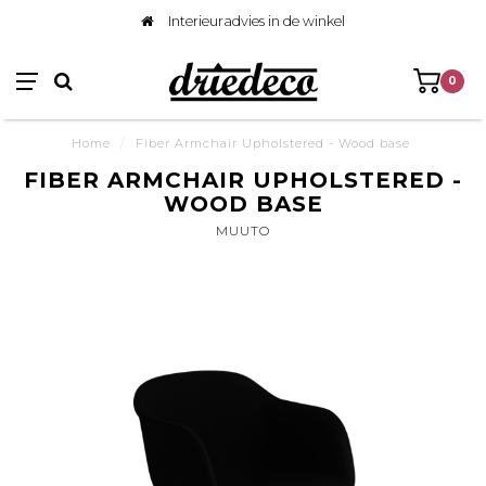
Interieuradvies in de winkel
0
Home
/
Fiber Armchair Upholstered - Wood base
FIBER ARMCHAIR UPHOLSTERED -
WOOD BASE
MUUTO